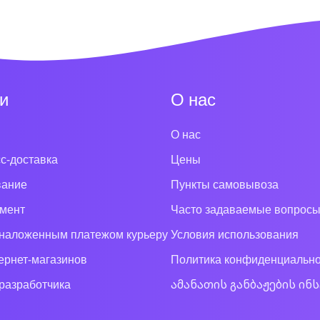
и
О нас
О нас
с-доставка
Цены
вание
Пункты самовывоза
мент
Часто задаваемые вопрос
наложенным платежом курьеру
Условия использования
ернет-магазинов
Политика конфиденциально
разработчика
ამანათის განბაჟების ინ