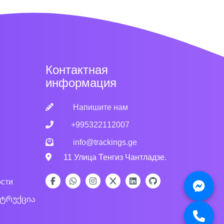
Контактная
информация
Напишите нам
+995322112007
info@trackings.ge
ы
11 Улица Тенгиз Чантладзе.
сти
სტრუქცია