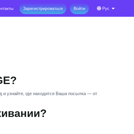
нтакты
Зарегистрироваться
Войти
Рус
GE?
 и узнайте, где находится Ваша посылка — от
живании?