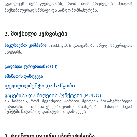
გვაძლევს
შესაძლებლობას
,
რომ
მომხმარებელმა
მიიღოს
მაქსიმალურად
სწრაფი
და
სანდო
მომსახურება
.
2.
მოქნილი
სერვისები
საკურიერო კომპანია
Trackings.GE
გთავაზობს
სრულ
საკურიერო
სპექტრს
:
გადახდა კურიერთან
(COD)
ამანათის
დაზღვევა
ფულფილმენტი და საწყობი
გაცემისა და მიღების პუნქტები (PUDO)
ეს
ნიშნავს
,
რომ
შეგიძლია
აირჩიო
შენთვის
მოსახერხებელი
ვარიანტი
—
იქნება
ეს
კურიერის
მომსახურება
,
ამანათის
პიკაპ
პუნქტში
ჩატანა
თუ
დამატებითი
დაზღვევა
.
3.
ტექნოლოგიური
უპირატესობა