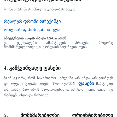
ჩვენი
სისტემა
შექმნილია
კომფორტისთვის
:
რეალურ დროში თრექინგი
ონლაინ ფასის გამოთვლა
ინტეგრაცია
Shopify-
სა
და
CS-Cart-
თან
ეს
ყველაფერი
ამარტივებს
პროცესს
როგორც
მომხმარებლისთვის
,
ისე
ონლაინ
მაღაზიებისთვის
.
4.
გამჭვირვალე
ფასები
ჩვენ
გვჯერა
,
რომ
საკურიერო
სერვისში
არ
უნდა
არსებობდეს
ფასები
დამალული
გადასახადები
. Trackings.GE-
ში
მარტივად
და
გასაგებად
არის
წარმოდგენილი
,
ამიტომ
ყოველთვის
იცი
რამდენს
იხდი
და
რისთვის
.
5.
მომხმარებელზე
ორიენტირებული