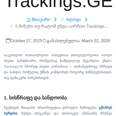
Მთავარი
Ბლოგი
5 Მიზეზი Თუ Რატომ Უნდა Აირჩიო Trackings....
October 07, 2025
განახლებულია: March 02, 2026
საკურიერო
მომსახურების
არჩევისას
მნიშვნელოვანია
იპოვო
ისეთი
პარტნიორი
,
რომელსაც
ნამდვილად
შეგიძლია
ენდო
.
Trackings.GE
სწორედ
ასეთი
კომპანიაა
—
თანამედროვე
,
სწრაფი
და
სანდო
,
რომელიც
ქმნის
კომფორტს
როგორც
ბიზნესებისთვის
,
ისე
ფიზიკური
პირებისთვის
.
1.
სისწრაფე
და
სანდოობა
ჩვენთვის
მთავარი
პრიორიტეტია
დროული
მიწოდება
.
ექსპრეს
სერვისი
,
ზუსტი
თ
რეკინგი
და
თითოეულ
ამანათზე
ზრუნვა