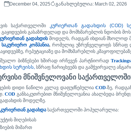
December 04, 2025
განახლებულია: March 02, 2026
კურიერთან გადახდის (COD) ს
ვის
საქართველოში
ა
გაყიდვების
გასაზრდელად
და
მომხმარებლის
ნდობის
მოს
კურიერთან გადახდის
მოდელს
,
რადგან
იხდიან
მხოლოდ
საკურიერო
კომპანია
,
რომელიც
უზრუნველყოფს
სწრაფ
გაყიდვებზე
,
რეპუტაციაზე
და
მომხმარებლის
კმაყოფილებაზ
აშუალო
ბიზნესები
ხშირად
ირჩევენ
პარტნიორად
Tracking
ხდის სერვისს,
სწრაფ
ჩარიცხვებს
და
გამჭვირვალე
ანგარ
ერვისი
მნიშვნელოვანი
საქართველოში
ვების
დიდი
ნაწილი
კვლავ
დაფუძნებულია
COD
-
ზე
,
რადგა
დ
.
COD
განსაკუთრებით
მნიშვნელოვანია
ახალბედა
ბრენდ
გადახდის
მოდელზე
.
კურიერთან გადახდა
საქართველოში
პოპულარულია
:
უქტის
მიღებისას
ზიების
მიმართ