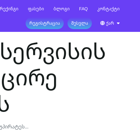
რექინგი
Ფასები
Ბლოგი
FAQ
Კონტაქტი
Რეგისტრაცია
Შესვლა
Ქარ
) სერვისის
მცირე
ს
Უპირატეს...