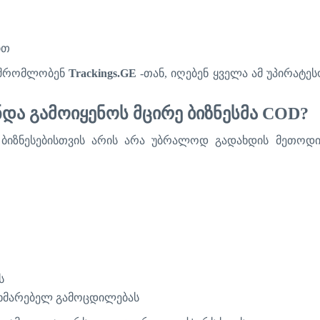
ით
შრომლობენ
Trackings.GE
-
თან
,
იღებენ
ყველა
ამ
უპირატეს
ნდა
გამოიყენოს
მცირე
ბიზნესმა
COD?
ბიზნესებისთვის
არის
არა
უბრალოდ
გადახდის
მეთოდ
ს
ხმარებელ
გამოცდილებას