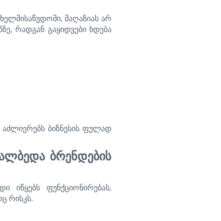
ხელმისაწვდომი
,
მაღაზიას
არ
ბზე
,
რადგან
გაყიდვები
ხდება
აძლიერებს
ბიზნესის
ფულად
ხალბედა
ბრენდების
ნდი
იწყებს
ფუნქციონირებას
,
რც
რისკ
ს
.