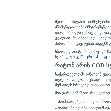
მცირე
ონლაინ
ბიზნესებისთ
მნიშვნელოვანი
ინსტრუმენტი
დიდი
ნაწილი
ჯერაც
ენდობა
უკავიათ
.
შესაბამისად
,
სანდო
პირდაპირ
გავლენას
ახდენს
სწორედ
ამიტომ
მცირე
და
ს
კურიერთან გადა
სტაბილურ
რატომ
არის
COD
ს
საქართველოში
ონლაინ
ყიდ
თვლიან
ყველაზე
უსაფრთხო
მუშაობენ
სრულად
წინასწარი
მთავარი
მიზეზები
,
რის
გამოც
–
მომხმარებელი
იხდის
პროდ
–
იზრდება
ნდობა
ახალი
მაღა