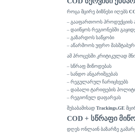
COD
სერვისი
ეხმარ
როცა
მცირე
ბიზნესი
იღებს
C
–
გააფართოოს
პროდუქციის
–
დაიწყოს
რეგიონებში
გაყიდ
–
გაზარდოს
საწყობი
–
აწარმოოს
უფრო
მასშტაბურ
ამ
პროცესში
კრიტიკულად
მნ
–
სწრაფ
მიწოდებას
–
სანდო
ანგარიშგებას
–
რეგულარულ
ჩარიცხვებს
–
დაბალი
ტარიფების
პოლიტი
–
რეგიონულ
დაფარვას
შესაბამისად
Trackings.GE
მცი
COD +
სწრაფი
მიწ
დღეს
ონლაინ
ბაზარზე
გამარ