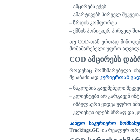
–
ამცირებს
ეჭვს
–
ამარტივებს
პირველ
შეკვეთ
–
ზრდის
კომფორტს
–
ქმნის
პოზიტიურ
პირველ
შთ
თუ
COD-
თან
ერთად
მიწოდე
მომხმარებელი
უფრო
ადვილ
COD
ამცირებს
დაბ
როდესაც
მომხმარებელი
იხ
კურიერთან გა
შესაბამისად
–
ნაკლებია
გაუქმებული
შეკვე
–
კლიენტები
არ
კარგავენ
ინტ
–
იმპულსური
ყიდვა
უფრო
ხშ
–
კლიენტი
იღებს
სწრაფ
და
კ
სანდო
საკურიერო
მომსახუ
Trackings.GE
-
ის
რეალურ
თრე