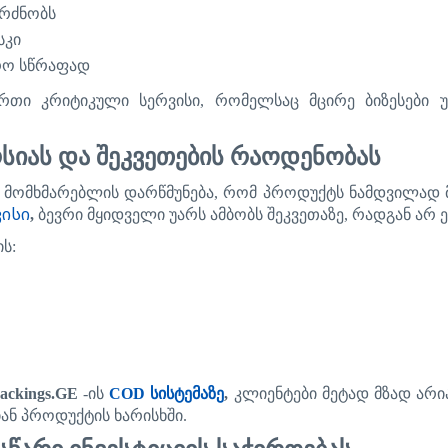
რძნობს
სკი
რო
სწრაფად
რთი
კრიტიკული
სერვისი
,
რომელსაც
მცირე
ბიზესები
სიას
და
შეკვეთების
რაოდენობას
მომხმარებლის
დარწმუნება
,
რომ
პროდუქტ
ს
ნამდვილად
ვისი
,
ბევრი
მყიდველი
უარს
ამბობს
შეკვეთაზე
,
რადგან
არ
ის
:
ackings.GE
-
ის
COD
სისტემაზე
,
კლიენტები
მეტად
მზად
არი
ან
პროდუქტის
ხარისხში
.