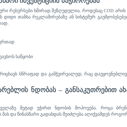
სწარი
ინვესტიციის
საჭიროებას
სური
რესურსები
ხშირად
შეზღუდულია
.
როდესაც
COD
არის
ს
დიდი
თანხა
რეკლამირებაზე
ან
სისტემურ
გაუმჯობესებე
რად
.
ერთად
ეავსოს
საწყობი
არიცხავს
სწრაფად
და
გამჭვირვალედ
,
რაც
დაუყოვნებლივ
არებლის
ნდობას
–
განსაკუთრებით
ა
ყველაზე
მეტად
უჭირთ
ნდობის
მოპოვება
.
როცა
ბრე
ს
მას
და
წინასწარი
გადახდა
ს
შეიძლება
აღიქვამდეს
როგო