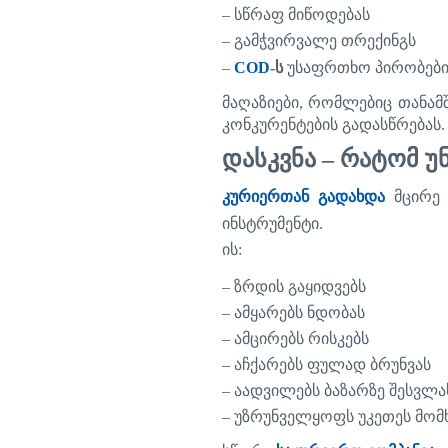
–
სწრაფ
მიწოდებას
–
გამჭვირვალე
თრექინგს
–
COD
-
ს
უსაფრთხო
პირობებ
მაღაზიები
,
რომლებიც
თანამ
კონკურენტების
გადასწრებას
.
დასკვნა
–
რატომ
უ
კურიერთან გადახდა
მცირე
ინსტრუმენტი
.
ის
:
–
ზრდის
გაყიდვებს
–
ამყარებს
ნდობას
–
ამცირებს
რისკებს
–
აჩქარებს
ფულად
ბრუნვას
–
აადვილებს
ბაზარზე
შესვლა
–
უზრუნველყოფს
უკეთეს
მომ