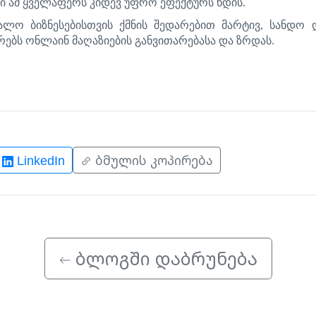
ი
ამ
ყველაფერს
კიდევ
უფრო
ეფექტურს
ხდის
.
უალო
ბიზნესებისთვის
ქმნის
შედარებით
მარტივ
,
სანდო
რებს
ონლაინ
მაღაზიების
განვითარებასა
და
ზრდას
.
LinkedIn
ბმულის კოპირება
ბლოგში დაბრუნება