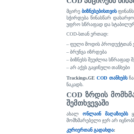
COD
ამცირებს
წინა
მცირე
ბიზნესებისთვის
ფინან
სჭირდება
წინასწარ
დახარჯო
უფრო
სწრაფად
და
სტაბილუ
COD-
სთან
ერთად
:
–
ფული
მოდის
პროდუქტთან
–
ბრუნვა
იზრდება
–
ბიზნესს
შეუძლია
სწრაფად
შ
–
არ
აქვს
გაყინული
თანხები
Trackings.GE
COD
თანხებს
ჩ
ნაკადს
.
COD
ზრდის
მომხმ
შემთხვევაში
ახალ
ონლაინ
მაღაზიებს
მომხმარებელი
ჯერ
არ
იცნობ
კურიერთან გადახდა
: