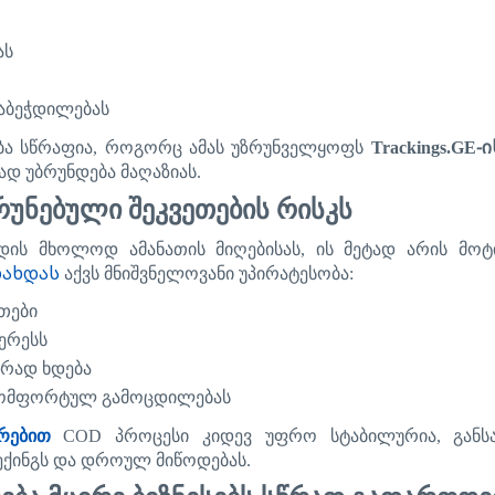
ას
აბეჭდილებას
-
ბა
სწრაფია
,
როგორც
ამას
უზრუნველყოფს
Trackings.GE
ად
უბრუნდება
მაღაზიას
.
რუნებული
შეკვეთების
რისკს
დი
ს
მხოლოდ
ამანათის
მიღებისას
,
ის
მეტად
არის
მოტ
დახდას
აქვს
მნიშვნელოვანი
უპირატესობა
:
თები
ერესს
ირად
ხდება
ომფორტულ
გამოცდილებას
რებით
COD
პროცესი
კიდევ
უფრო
სტაბილურია
,
განს
ქინგს
და
დროულ
მიწოდებას
.