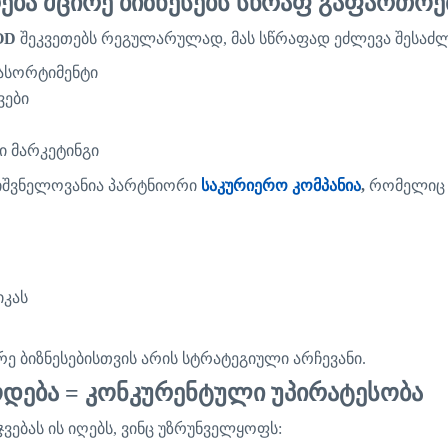
ება
მცირე
ბიზნესებს
სწრაფ
გაფართოე
OD
შეკვეთებს
რეგულარულად
,
მას
სწრაფად
ეძლევა
შესაძ
ასორტიმენტი
ვები
ი
მარკეტინგი
იშვნელოვანია
პარტნიორი
საკურიერო
კომპანია
,
რომელიც
კას
რე
ბიზნესებისთვის
არის
სტრატეგიული
არჩევანი
.
ოდება
=
კონკურენტული
უპირატესობა
ჯვებას
ის
იღებს
,
ვინც
უზრუნველყოფს
: