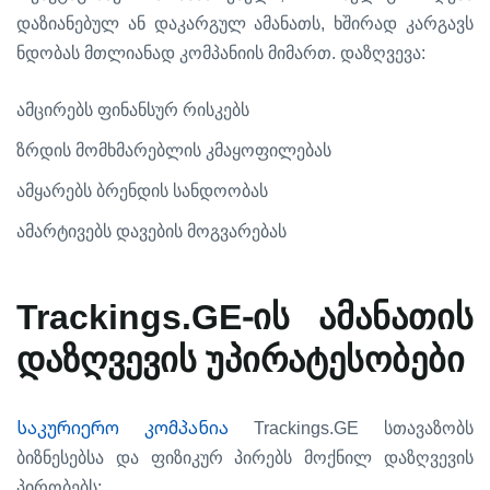
,
დაზიანებულ
ან
დაკარგულ
ამანათს
ხშირად
კარგავს
.
:
ნდობას
მთლიანად
კომპანიის
მიმართ
დაზღვევა
ამცირებს
ფინანსურ
რისკებს
ზრდის
მომხმარებლის
კმაყოფილებას
ამყარებს
ბრენდის
სანდოობას
ამარტივებს
დავების
მოგვარებას
Trackings.GE-
ის
ამანათის
დაზღვევის
უპირატესობები
საკურიერო კომპანია
Trackings.GE
სთავაზობს
ბიზნესებსა
და
ფიზიკურ
პირებს
მოქნილ
დაზღვევის
:
პირობებს