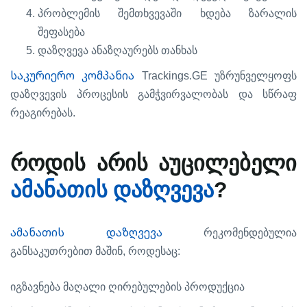
პრობლემის
შემთხვევაში
ხდება
ზარალის
შეფასება
დაზღვევა
ანაზღაურებს
თანხას
საკურიერო კომპანია
Trackings.GE
უზრუნველყოფს
დაზღვევის
პროცესის
გამჭვირვალობას
და
სწრაფ
.
რეაგირებას
როდის
არის
აუცილებელი
?
ამანათის
დაზღვევა
ამანათის დაზღვევა
რეკომენდებულია
,
:
განსაკუთრებით
მაშინ
როდესაც
იგზავნება
მაღალი
ღირებულების
პროდუქცია