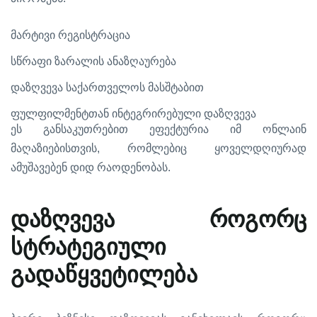
მარტივი
რეგისტრაცია
სწრაფი
ზარალის
ანაზღაურება
დაზღვევა
საქართველოს
მასშტაბით
ფულფილმენტთან
ინტეგრირებული
დაზღვევა
ეს
განსაკუთრებით
ეფექტურია
იმ
ონლაინ
,
მაღაზიებისთვის
რომლებიც
ყოველდღიურად
.
ამუშავებენ
დიდ
რაოდენობას
დაზღვევა
როგორც
სტრატეგიული
გადაწყვეტილება