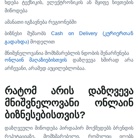
,
ხდება
ტექნიკის
ელექტრონიკის
ან
მყიფე
ნივთების
მიწოდება
ამანათი
იგზავნება
რეგიონებში
Cash on Delivery (კურიერთან
ბიზნესი
მუშაობს
გადახდა)
მოდელით
მნიშვნელოვანია
მომხმარებლის
ნდობის
შენარჩუნება
ონლაინ
მაღაზიებისთვის
დაზღვევა
ხშირად
არა
,
.
არჩევანი
არამედ
აუცილებლობაა
რატომ
არის
დაზღვევა
მნიშვნელოვანი
ონლაინ
?
ბიზნესებისთვის
დაზღვეული
მიწოდება
პირდაპირ
მოქმედებს
ბრენდის
.
,
რეპუტაციაზე
მომხმარებელი
რომელიც
იღებს