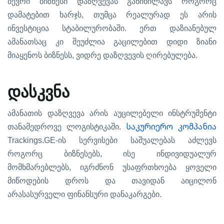
ბევრი
ბიზნესი
დაზღვევას
განიხილავს
როგორც
,
დამატებით
ხარჯს
თუმცა
რეალურად
ეს
არის
.
ინვესტიცია
სტაბილურობაში
ერთ
დაზიანებულ
ამანათსაც
კი
შეუძლია
გაცილებით
დიდი
ზიანი
,
.
მიაყენოს
ბიზნესს
ვიდრე
დაზღვევის
ღირებულება
დასკვნა
ამანათის
დაზღვევა
არის
აუცილებელი
ინსტრუმენტი
.
საკურიერო კომპანია
თანამედროვე
ლოგისტიკაში
Trackings.GE-
ის
სერვისები
საშუალებას
აძლევს
,
როგორც
ბიზნესებს
ისე
ინდივიდუალურ
,
მომხმარებლებს
იგრძნონ
უსაფრთხოება
ყოველი
მიწოდების
დროს
და
თავიდან
აიცილონ
.
არასასურველი
ფინანსური
დანაკარგები