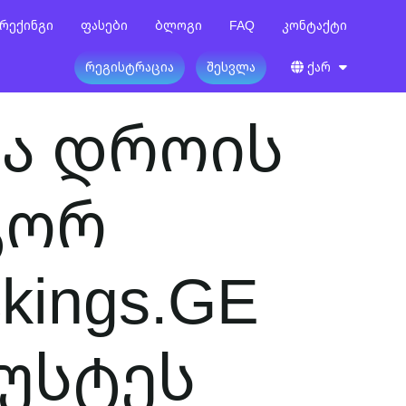
რექინგი
Ფასები
Ბლოგი
FAQ
Კონტაქტი
Რეგისტრაცია
Შესვლა
Ქარ
და დროის
გორ
kings.GE
ზუსტეს