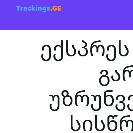
ექსპრეს
გა
უზრუნვე
სისწრ