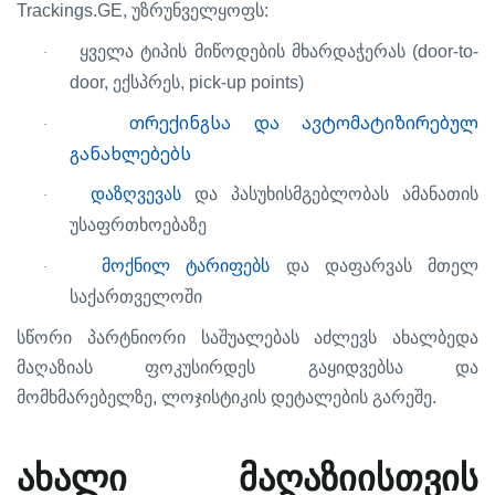
Trackings.GE,
:
უზრუნველყოფს
(door-to-
ყველა
ტიპის
მიწოდების
მხარდაჭერას
·
door,
, pick-up points)
ექსპრეს
თრექინგსა და ავტომატიზირებულ
·
განახლებებს
დაზღვევას
და
პასუხისმგებლობას
ამანათის
·
უსაფრთხოებაზე
მოქნილ
ტარიფებს
და
დაფარვას
მთელ
·
საქართველოში
სწორი
პარტნიორი
საშუალებას
აძლევს
ახალბედა
მაღაზიას
ფოკუსირდეს
გაყიდვებსა
და
,
.
მომხმარებელზე
ლოჯისტიკის
დეტალების
გარეშე
ახალი
მაღაზიისთვის