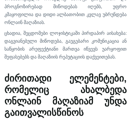
,
პროგნოზირებად
მიწოდებას
იღებს
უფრო
კმაყოფილია
და
დიდი
ალბათობით
კვლავ
უბრუნდება
.
ონლაინ
მაღაზიას
,
:
ცხადია
შეცდომები
ლოჯისტიკაში
პირდაპირ
აისახება
,
დაგვიანებული
მიწოდება
გაუგებარი
კომუნიკაცია
ან
საწყობის
არეფექტიანი
მართვა
იწვევს
უარყოფით
.
შეფასებებს
და
მაღაზიის
რეპუტაციის
დაქვეითებას
,
ძირითადი
ელემენტები
რომელიც
ახალბედა
ონლაინ
მაღაზიამ
უნდა
გაითვალისწინოს