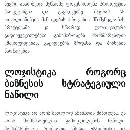
ბევრი
ახალბედა
მეწარმე
ფოკუსირდება
პროდუქტის
,
მარკეტინგსა
და
გაყიდვებზე
მაგრამ
არ
.
ითვალისწინებს
მიწოდების
პროცესის
მნიშვნელობას
პრაქტიკაში
კი
სწორედ
ლოჯისტიკური
გადაწყვეტილებები
განაპირობებს
მომხმარებლის
,
კმაყოფილებას
გაყიდვების
ზრდასა
და
ბიზნესის
.
წარმატებას
ლოჯისტიკა
როგორც
ბიზნესის
სტრატეგიული
ნაწილი
.
ლოჯისტიკა
არ
არის
მხოლოდ
ამანათის
მიწოდება
ეს
.
არის
მომხმარებლის
გამოცდილების
ნაწილი
,
,
მომხმარებელი
რომელიც
სწრაფ
უსაფრთხო
და