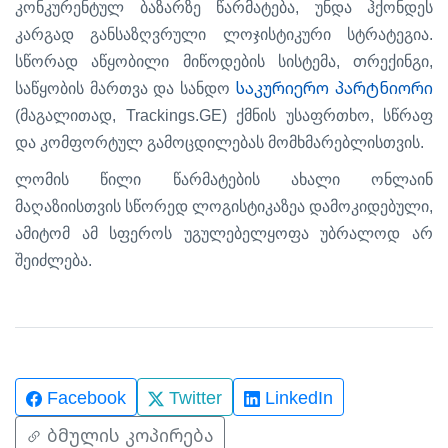
,
კონკურენტულ
ბაზარზე
წარმატება
უნდა
ჰქონდეს
.
კარგად
განსაზღვრული
ლოჯისტიკური
სტრატეგია
, თ
,
სწორად
აწყობილი
მიწოდების
სისტემა
რექინგი
საკურიერო პარტნიორი
საწყობის
მართვა
და
სანდო
(
, Trackings.GE)
,
მაგალითად
ქმნის
უსაფრთხო
სწრაფ
.
და
კომფორტულ
გამოცდილებას
მომხმარებლისთვის
ლომის
წილი
წარმატების
ახალი
ონლაინ
,
მაღაზიისთვის
სწორედ
ლოგისტიკაზეა
დამოკიდებული
ამიტომ
ამ
სფეროს
უგულებელყოფა
უბრალოდ
არ
.
შეიძლება
Facebook
Twitter
LinkedIn
ბმულის კოპირება